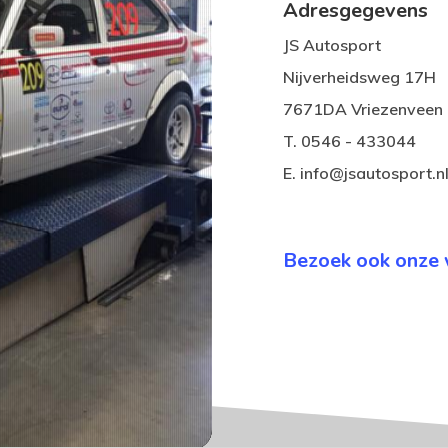
Adresgegevens
JS Autosport
Nijverheidsweg 17H
7671DA Vriezenveen
T. 0546 - 433044
E. info@jsautosport.n
Bezoek ook onze