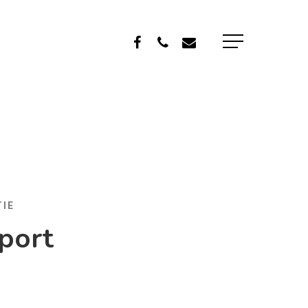
IE
port